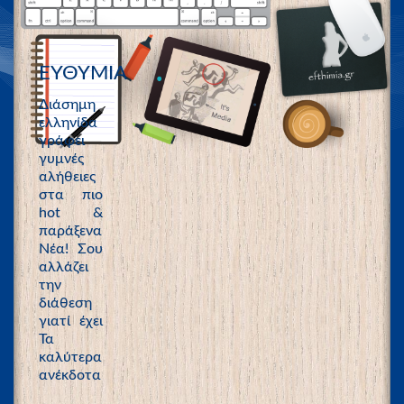
ΕΥΘΥΜΙΑ
Διάσημη
ελληνίδα
γράφει
γυμνές
αλήθειες
στα πιο
hot &
παράξενα
Νέα! Σου
αλλάζει
την
διάθεση
γιατί έχει
Τα
καλύτερα
ανέκδοτα