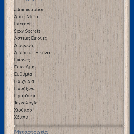
administration
Auto-Moto
Internet
Sexy Secrets
Αστείες Εικόνες
Διάφορα
Διάφορες Εικόνες
Εικόνες
Επιστήμη
Ευθυμία
Παιχνίδια
Παράξενα
Προτάσεις
Τεχνολογία
Χιούμορ
Χόμπυ
Μεταστοιχεία