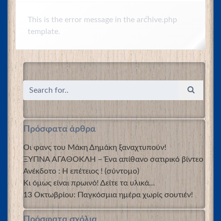
This is the error message in the archive.php
template.
Πρόσφατα άρθρα
Οι φανς του Μάκη Δημάκη ξαναχτυπούν!
ΞΥΠΝΑ ΑΓΑΘΟΚΛΗ – Ένα απίθανο σατιρικό βίντεο
Ανέκδοτο : Η επέτειος ! (σύντομο)
Κι όμως είναι πρωινό! Δείτε τα υλικά…
13 Οκτωβρίου: Παγκόσμια ημέρα χωρίς σουτιέν!
Πρόσφατα σχόλια