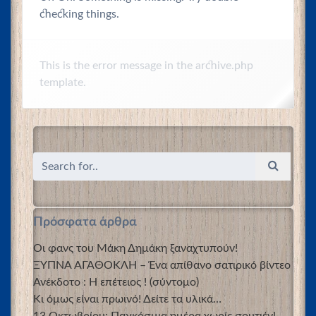
checking things.
This is the error message in the archive.php
template.
Πρόσφατα άρθρα
Οι φανς του Μάκη Δημάκη ξαναχτυπούν!
ΞΥΠΝΑ ΑΓΑΘΟΚΛΗ – Ένα απίθανο σατιρικό βίντεο
Ανέκδοτο : Η επέτειος ! (σύντομο)
Κι όμως είναι πρωινό! Δείτε τα υλικά…
13 Οκτωβρίου: Παγκόσμια ημέρα χωρίς σουτιέν!