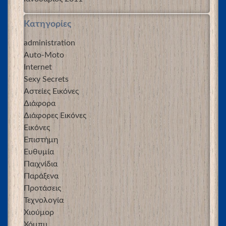
Kατηγορίες
administration
Auto-Moto
Internet
Sexy Secrets
Αστείες Εικόνες
Διάφορα
Διάφορες Εικόνες
Εικόνες
Επιστήμη
Ευθυμία
Παιχνίδια
Παράξενα
Προτάσεις
Τεχνολογία
Χιούμορ
Χόμπυ