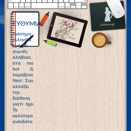
ΕΥΘΥΜΙΑ
Διάσημη
ελληνίδα
γράφει
γυμνές
αλήθειες
στα πιο
hot &
παράξενα
Νέα! Σου
αλλάζει
την
διάθεση
γιατί έχει
Τα
καλύτερα
ανέκδοτα