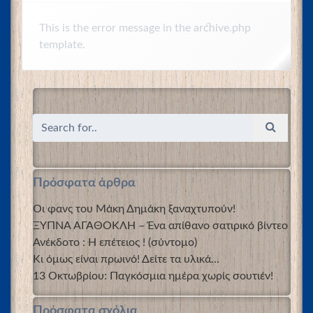
This is the error message in the archive.php
template.
Πρόσφατα άρθρα
Οι φανς του Μάκη Δημάκη ξαναχτυπούν!
ΞΥΠΝΑ ΑΓΑΘΟΚΛΗ – Ένα απίθανο σατιρικό βίντεο
Ανέκδοτο : Η επέτειος ! (σύντομο)
Κι όμως είναι πρωινό! Δείτε τα υλικά…
13 Οκτωβρίου: Παγκόσμια ημέρα χωρίς σουτιέν!
Πρόσφατα σχόλια