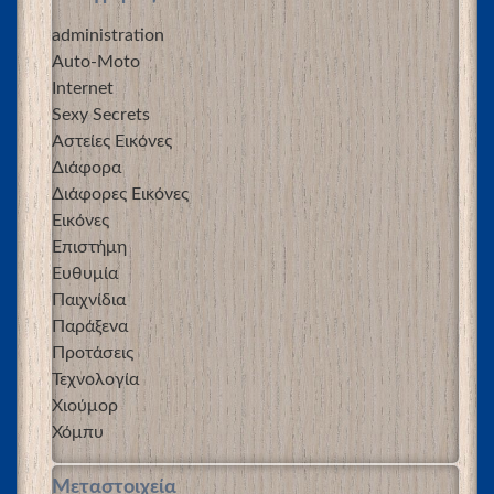
administration
Auto-Moto
Internet
Sexy Secrets
Αστείες Εικόνες
Διάφορα
Διάφορες Εικόνες
Εικόνες
Επιστήμη
Ευθυμία
Παιχνίδια
Παράξενα
Προτάσεις
Τεχνολογία
Χιούμορ
Χόμπυ
Μεταστοιχεία