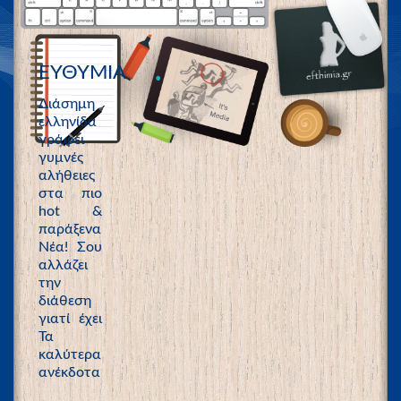
ΕΥΘΥΜΙΑ
Διάσημη
ελληνίδα
γράφει
γυμνές
αλήθειες
στα πιο
hot &
παράξενα
Νέα! Σου
αλλάζει
την
διάθεση
γιατί έχει
Τα
καλύτερα
ανέκδοτα