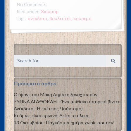
No
Comments
filed under:
Χιούμορ
Tags:
ανέκδοτο
,
βουλευτής
,
κούρεμα
Πρόσφατα άρθρα
Οι φανς του Μάκη Δημάκη ξαναχτυπούν!
ΞΥΠΝΑ ΑΓΑΘΟΚΛΗ – Ένα απίθανο σατιρικό βίντεο
Ανέκδοτο : Η επέτειος ! (σύντομο)
Κι όμως είναι πρωινό! Δείτε τα υλικά…
13 Οκτωβρίου: Παγκόσμια ημέρα χωρίς σουτιέν!