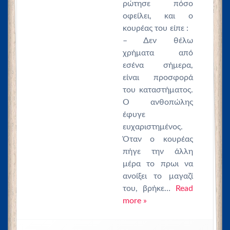
ρώτησε πόσο
οφείλει, και ο
κουρέας του είπε :
– Δεν θέλω
χρήματα από
εσένα σήμερα,
είναι προσφορά
του καταστήματος.
Ο ανθοπώλης
έφυγε
ευχαριστημένος.
Όταν ο κουρέας
πήγε την άλλη
μέρα το πρωι να
ανοίξει το μαγαζί
του, βρήκε…
Read
more »