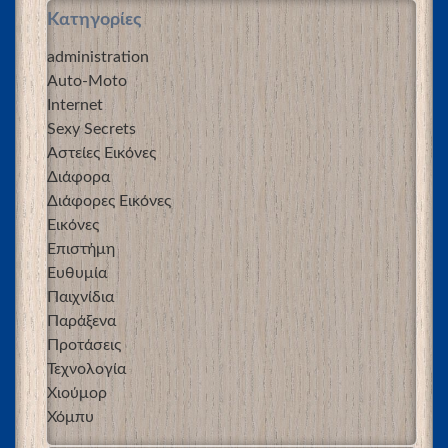
Kατηγορίες
administration
Auto-Moto
Internet
Sexy Secrets
Αστείες Εικόνες
Διάφορα
Διάφορες Εικόνες
Εικόνες
Επιστήμη
Ευθυμία
Παιχνίδια
Παράξενα
Προτάσεις
Τεχνολογία
Χιούμορ
Χόμπυ