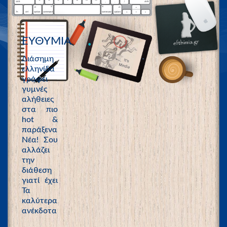
ΕΥΘΥΜΙΑ
Διάσημη
ελληνίδα
γράφει
γυμνές
αλήθειες
στα πιο
hot &
παράξενα
Νέα! Σου
αλλάζει
την
διάθεση
γιατί έχει
Τα
καλύτερα
ανέκδοτα