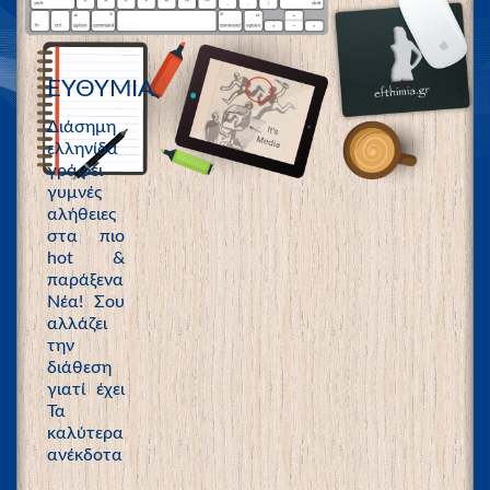
ΕΥΘΥΜΙΑ
Διάσημη
ελληνίδα
γράφει
γυμνές
αλήθειες
στα πιο
hot &
παράξενα
Νέα! Σου
αλλάζει
την
διάθεση
γιατί έχει
Τα
καλύτερα
ανέκδοτα