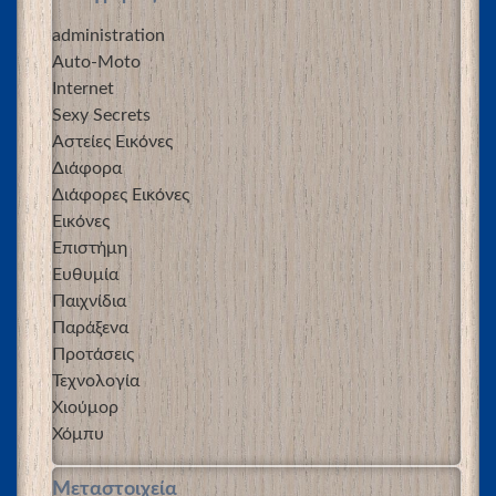
administration
Auto-Moto
Internet
Sexy Secrets
Αστείες Εικόνες
Διάφορα
Διάφορες Εικόνες
Εικόνες
Επιστήμη
Ευθυμία
Παιχνίδια
Παράξενα
Προτάσεις
Τεχνολογία
Χιούμορ
Χόμπυ
Μεταστοιχεία