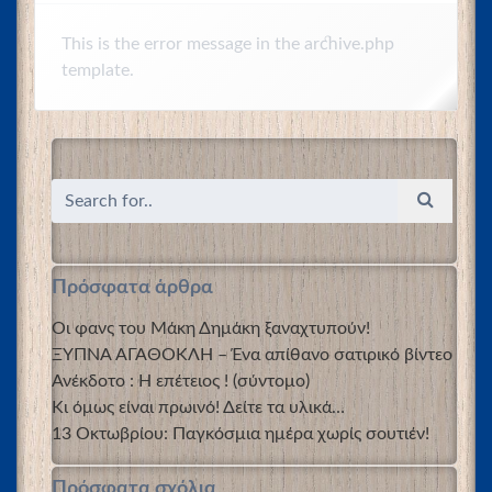
This is the error message in the archive.php
template.
Πρόσφατα άρθρα
Οι φανς του Μάκη Δημάκη ξαναχτυπούν!
ΞΥΠΝΑ ΑΓΑΘΟΚΛΗ – Ένα απίθανο σατιρικό βίντεο
Ανέκδοτο : Η επέτειος ! (σύντομο)
Κι όμως είναι πρωινό! Δείτε τα υλικά…
13 Οκτωβρίου: Παγκόσμια ημέρα χωρίς σουτιέν!
Πρόσφατα σχόλια