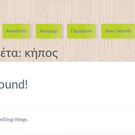
Ανέκδοτα
Χιούμορ
Παράξενα
Sexy Secrets
κέτα:
κήπος
ound!
ecking things.