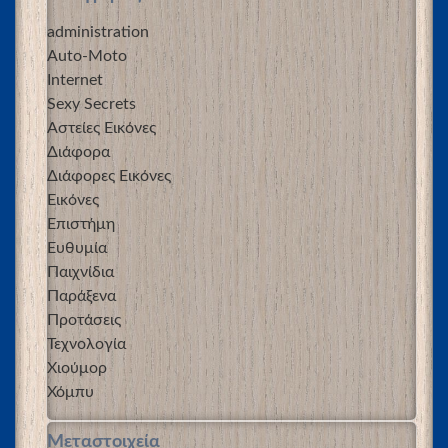
administration
Auto-Moto
Internet
Sexy Secrets
Αστείες Εικόνες
Διάφορα
Διάφορες Εικόνες
Εικόνες
Επιστήμη
Ευθυμία
Παιχνίδια
Παράξενα
Προτάσεις
Τεχνολογία
Χιούμορ
Χόμπυ
Μεταστοιχεία