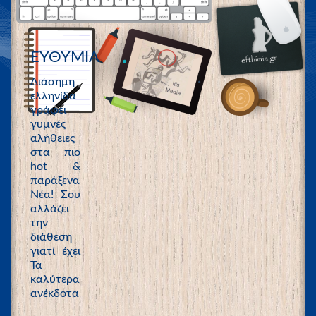
ΕΥΘΥΜΙΑ
Διάσημη
ελληνίδα
γράφει
γυμνές
αλήθειες
στα πιο
hot &
παράξενα
Νέα! Σου
αλλάζει
την
διάθεση
γιατί έχει
Τα
καλύτερα
ανέκδοτα