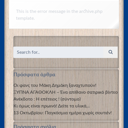
This is the error message in the archive.php
template.
Πρόσφατα άρθρα
Οι φανς του Μάκη Δημάκη ξαναχτυπούν!
ΞΥΠΝΑ ΑΓΑΘΟΚΛΗ – Ένα απίθανο σατιρικό βίντεο
Ανέκδοτο : Η επέτειος ! (σύντομο)
Κι όμως είναι πρωινό! Δείτε τα υλικά…
13 Οκτωβρίου: Παγκόσμια ημέρα χωρίς σουτιέν!
Πρόσφατα σχόλια