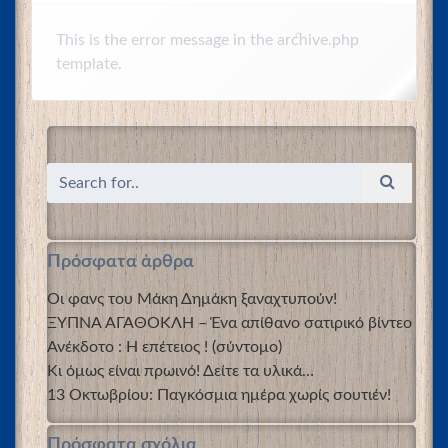
This is the error message in the archive.php
template.
Πρόσφατα άρθρα
Οι φανς του Μάκη Δημάκη ξαναχτυπούν!
ΞΥΠΝΑ ΑΓΑΘΟΚΛΗ – Ένα απίθανο σατιρικό βίντεο
Ανέκδοτο : Η επέτειος ! (σύντομο)
Κι όμως είναι πρωινό! Δείτε τα υλικά…
13 Οκτωβρίου: Παγκόσμια ημέρα χωρίς σουτιέν!
Πρόσφατα σχόλια