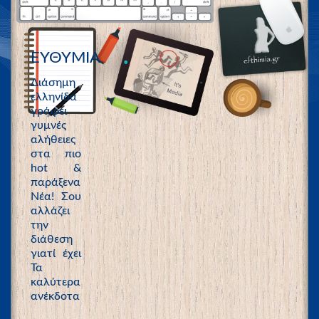
ΕΥΘΥΜΙΑ
Διάσημη
ελληνίδα
γράφει
γυμνές
αλήθειες
στα πιο
hot &
παράξενα
Νέα! Σου
αλλάζει
την
διάθεση
γιατί έχει
Τα
καλύτερα
ανέκδοτα