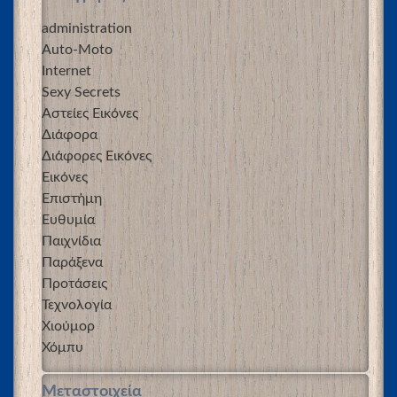
administration
Auto-Moto
Internet
Sexy Secrets
Αστείες Εικόνες
Διάφορα
Διάφορες Εικόνες
Εικόνες
Επιστήμη
Ευθυμία
Παιχνίδια
Παράξενα
Προτάσεις
Τεχνολογία
Χιούμορ
Χόμπυ
Μεταστοιχεία