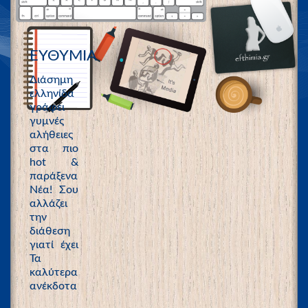
ΕΥΘΥΜΙΑ
Διάσημη
ελληνίδα
γράφει
γυμνές
αλήθειες
στα πιο
hot &
παράξενα
Νέα! Σου
αλλάζει
την
διάθεση
γιατί έχει
Τα
καλύτερα
ανέκδοτα