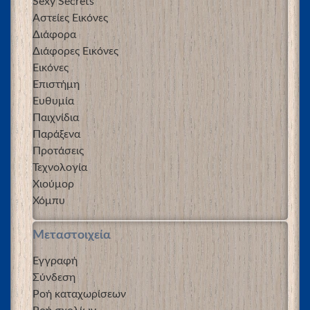
Sexy Secrets
Αστείες Εικόνες
Διάφορα
Διάφορες Εικόνες
Εικόνες
Επιστήμη
Ευθυμία
Παιχνίδια
Παράξενα
Προτάσεις
Τεχνολογία
Χιούμορ
Χόμπυ
Μεταστοιχεία
Εγγραφή
Σύνδεση
Ροή καταχωρίσεων