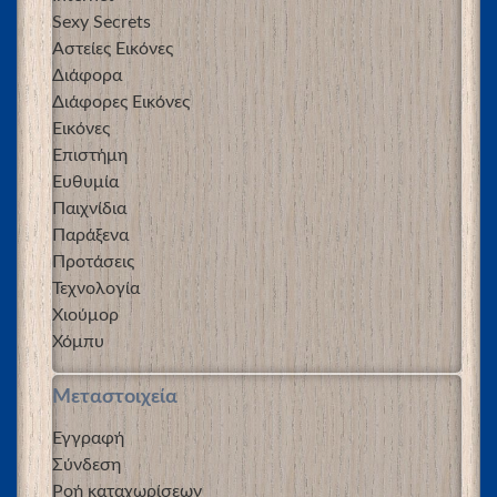
Sexy Secrets
Αστείες Εικόνες
Διάφορα
Διάφορες Εικόνες
Εικόνες
Επιστήμη
Ευθυμία
Παιχνίδια
Παράξενα
Προτάσεις
Τεχνολογία
Χιούμορ
Χόμπυ
Μεταστοιχεία
Εγγραφή
Σύνδεση
Ροή καταχωρίσεων