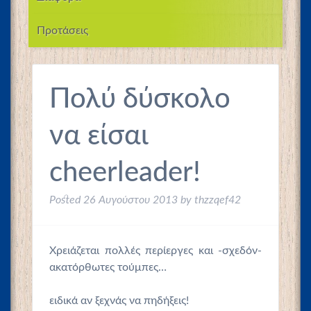
Προτάσεις
Πολύ δύσκολο
να είσαι
cheerleader!
Posted
26 Αυγούστου 2013
by
thzzqef42
Χρειάζεται πολλές περίεργες και -σχεδόν-
ακατόρθωτες τούμπες…
ειδικά αν ξεχνάς να πηδήξεις!