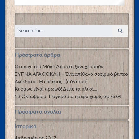
Πρόσφατα άρθρα
Οι φανς του Μάκη Δημάκη ξαναχτυπούν!
ΞΥΠΝΑ ΑΓΑΘΟΚΛΗ – Ένα απίθανο σατιρικό βίντεο
Ανέκδοτο : Η επέτειος ! (σύντομο)
Κι όμως είναι πρωινό! Δείτε τα υλικά…
13 Οκτωβρίου: Παγκόσμια ημέρα χωρίς σουτιέν!
Πρόσφατα σχόλια
Ιστορικό
Φεβρουάριος 2017