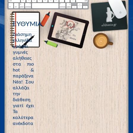
ΕΥΘΥΜΙΑ
Διάσημη
ελληνίδα
γράφει
γυμνές
αλήθειες
στα πιο
hot &
παράξενα
Νέα! Σου
αλλάζει
την
διάθεση
γιατί έχει
Τα
καλύτερα
ανέκδοτα