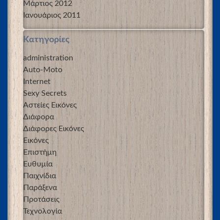
Μάρτιος 2012
Ιανουάριος 2011
Kατηγορίες
administration
Auto-Moto
Internet
Sexy Secrets
Αστείες Εικόνες
Διάφορα
Διάφορες Εικόνες
Εικόνες
Επιστήμη
Ευθυμία
Παιχνίδια
Παράξενα
Προτάσεις
Τεχνολογία