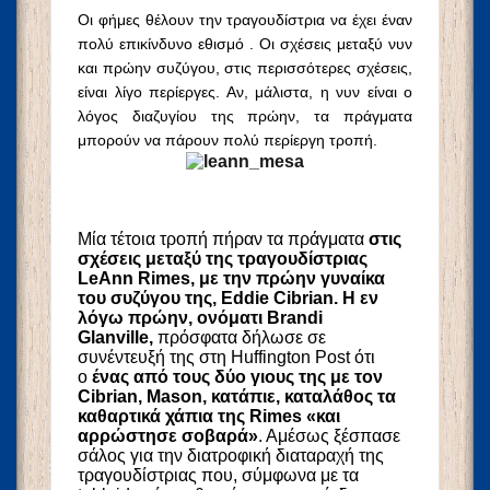
Οι φήμες θέλουν την τραγουδίστρια να έχει έναν
πολύ επικίνδυνο εθισμό .
Οι σχέσεις μεταξύ νυν
και πρώην συζύγου, στις περισσότερες σχέσεις,
είναι λίγο περίεργες. Αν, μάλιστα, η νυν είναι ο
λόγος διαζυγίου της πρώην, τα πράγματα
μπορούν να πάρουν πολύ περίεργη τροπή.
Μία τέτοια τροπή πήραν τα πράγματα
στις
σχέσεις μεταξύ της τραγουδίστριας
LeAnn Rimes, με την πρώην γυναίκα
του συζύγου της, Eddie Cibrian. Η εν
λόγω πρώην, ονόματι Brandi
Glanville,
πρόσφατα δήλωσε σε
συνέντευξή της στη Huffington Post ότι
ο
ένας από τους δύο γιους της με τον
Cibrian, Mason, κατάπιε, καταλάθος τα
καθαρτικά χάπια της Rimes «και
αρρώστησε σοβαρά»
. Αμέσως ξέσπασε
σάλος για την διατροφική διαταραχή της
τραγουδίστριας που, σύμφωνα με τα