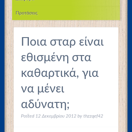
Προτάσεις
Ποια σταρ είναι
εθισμένη στα
καθαρτικά, για
να μένει
αδύνατη;
Posted
12 Δεκεμβρίου 2012
by
thzzqef42