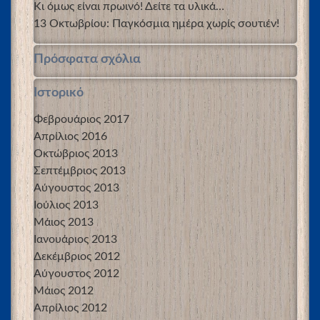
Κι όμως είναι πρωινό! Δείτε τα υλικά…
13 Οκτωβρίου: Παγκόσμια ημέρα χωρίς σουτιέν!
Πρόσφατα σχόλια
Ιστορικό
Φεβρουάριος 2017
Απρίλιος 2016
Οκτώβριος 2013
Σεπτέμβριος 2013
Αύγουστος 2013
Ιούλιος 2013
Μάιος 2013
Ιανουάριος 2013
Δεκέμβριος 2012
Αύγουστος 2012
Μάιος 2012
Απρίλιος 2012