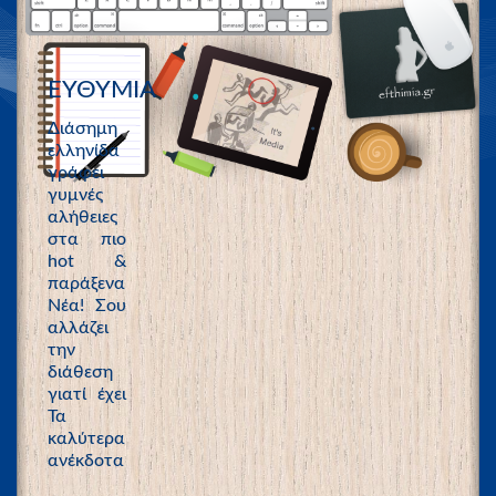
ΕΥΘΥΜΙΑ
Διάσημη
ελληνίδα
γράφει
γυμνές
αλήθειες
στα πιο
hot &
παράξενα
Νέα! Σου
αλλάζει
την
διάθεση
γιατί έχει
Τα
καλύτερα
ανέκδοτα