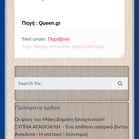
Πηγή : Queen.gr
filed under:
Παράξενα
Tags:
δίαιτα
,
σιλουέτα
,
τραγουδίστρια
Πρόσφατα άρθρα
Οι φανς του Μάκη Δημάκη ξαναχτυπούν!
ΞΥΠΝΑ ΑΓΑΘΟΚΛΗ – Ένα απίθανο σατιρικό βίντεο
Ανέκδοτο : Η επέτειος ! (σύντομο)