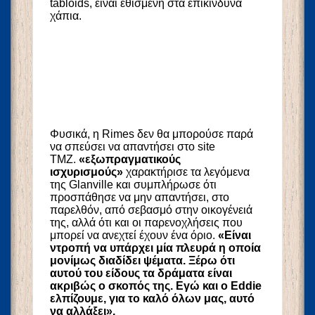
tabloids, είναι εθισμένη στα επικίνδυνα
χάπια.
Φυσικά, η Rimes δεν θα μπορούσε παρά
να σπεύσει να απαντήσει στο site
TMZ.
«εξωπραγματικούς
ισχυρισμούς»
χαρακτήρισε τα λεγόμενα
της Glanville και συμπλήρωσε ότι
προσπάθησε να μην απαντήσει, στο
παρελθόν, από σεβασμό στην οικογένειά
της, αλλά ότι και οι παρενοχλήσεις που
μπορεί να ανεχτεί έχουν ένα όριο.
«Είναι
ντροπή να υπάρχει μία πλευρά η οποία
μονίμως διαδίδει ψέματα. Ξέρω ότι
αυτού του είδους τα δράματα είναι
ακριβώς ο σκοπός της. Εγώ και ο Eddie
ελπίζουμε, για το καλό όλων μας, αυτό
να αλλάξει».