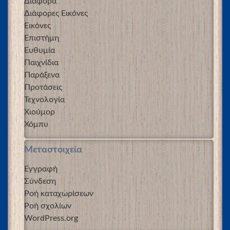
Διάφορα
Διάφορες Εικόνες
Εικόνες
Επιστήμη
Ευθυμία
Παιχνίδια
Παράξενα
Προτάσεις
Τεχνολογία
Χιούμορ
Χόμπυ
Μεταστοιχεία
Εγγραφή
Σύνδεση
Ροή καταχωρίσεων
Ροή σχολίων
WordPress.org