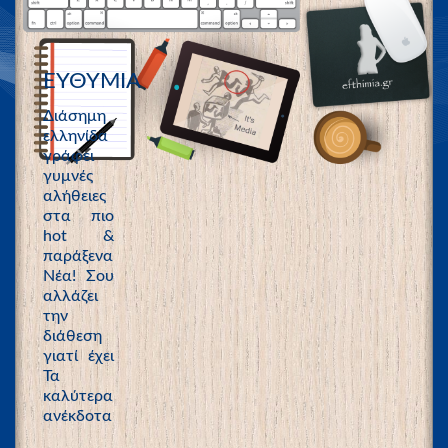
ΕΥΘΥΜΙΑ
Διάσημη
ελληνίδα
γράφει
γυμνές
αλήθειες
στα πιο
hot &
παράξενα
Νέα! Σου
αλλάζει
την
διάθεση
γιατί έχει
Τα
καλύτερα
ανέκδοτα