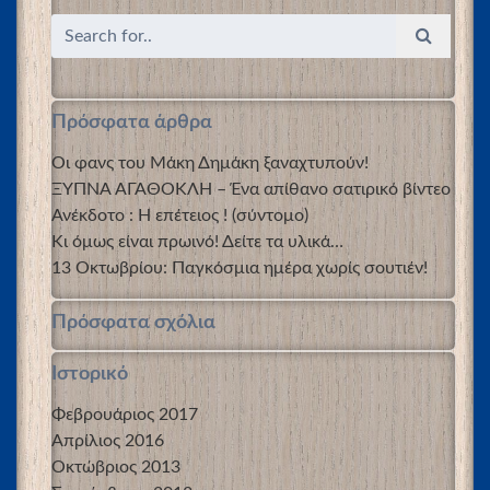
Πρόσφατα άρθρα
Οι φανς του Μάκη Δημάκη ξαναχτυπούν!
ΞΥΠΝΑ ΑΓΑΘΟΚΛΗ – Ένα απίθανο σατιρικό βίντεο
Ανέκδοτο : Η επέτειος ! (σύντομο)
Κι όμως είναι πρωινό! Δείτε τα υλικά…
13 Οκτωβρίου: Παγκόσμια ημέρα χωρίς σουτιέν!
Πρόσφατα σχόλια
Ιστορικό
Φεβρουάριος 2017
Απρίλιος 2016
Οκτώβριος 2013