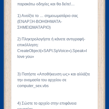
παρακάτω οδηγίες και θα δείτε!…
1) Ανοίξτε το … σημειωματάριο σας
(ENAΡΞΗ-ΒΟΗΘΗΜΑΤΑ-
ΣΗΜΕΙΩΜΑΤΑΡΙΟ)
2) Πληκτρολογήστε ή κάνετε αντιγραφή-
επικόλληση:
CreateObject(«SAPI.SpVoice»).Speak»I
love you»
3) Πατήστε «Αποθήκευση ως» και αλλάξτε
την ονομασία του αρχείου σε
computer_sex.vbs
4) Σώστε το αρχείο στην επιφάνεια