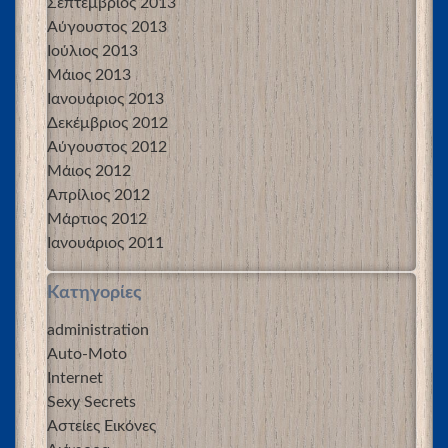
Σεπτέμβριος 2013
Αύγουστος 2013
Ιούλιος 2013
Μάιος 2013
Ιανουάριος 2013
Δεκέμβριος 2012
Αύγουστος 2012
Μάιος 2012
Απρίλιος 2012
Μάρτιος 2012
Ιανουάριος 2011
Kατηγορίες
administration
Auto-Moto
Internet
Sexy Secrets
Αστείες Εικόνες