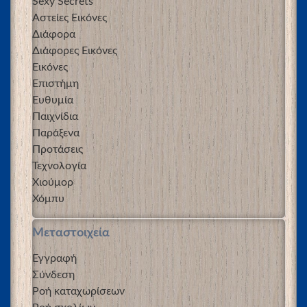
Sexy Secrets
Αστείες Εικόνες
Διάφορα
Διάφορες Εικόνες
Εικόνες
Επιστήμη
Ευθυμία
Παιχνίδια
Παράξενα
Προτάσεις
Τεχνολογία
Χιούμορ
Χόμπυ
Μεταστοιχεία
Εγγραφή
Σύνδεση
Ροή καταχωρίσεων