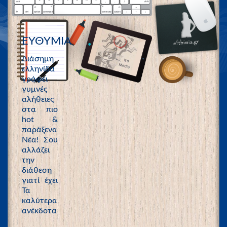
ΕΥΘΥΜΙΑ
Διάσημη
ελληνίδα
γράφει
γυμνές
αλήθειες
στα πιο
hot &
παράξενα
Νέα! Σου
αλλάζει
την
διάθεση
γιατί έχει
Τα
καλύτερα
ανέκδοτα