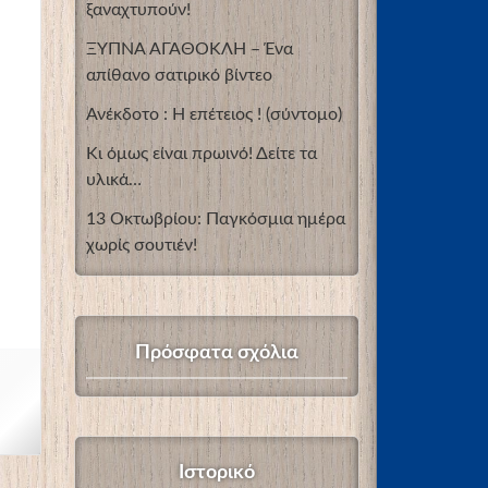
ξαναχτυπούν!
ΞΥΠΝΑ ΑΓΑΘΟΚΛΗ – Ένα
απίθανο σατιρικό βίντεο
Ανέκδοτο : Η επέτειος ! (σύντομο)
Κι όμως είναι πρωινό! Δείτε τα
υλικά…
13 Οκτωβρίου: Παγκόσμια ημέρα
χωρίς σουτιέν!
Πρόσφατα σχόλια
Ιστορικό