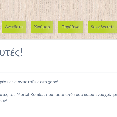
Ανέκδοτα
Χιούμορ
Παράξενα
Sexy Secrets
υτές!
ρέσεις να αντισταθείς στο χορό!
μιστές του Mortal Kombat που, μετά από τόσο καιρό ενασχόλησ
ουν!