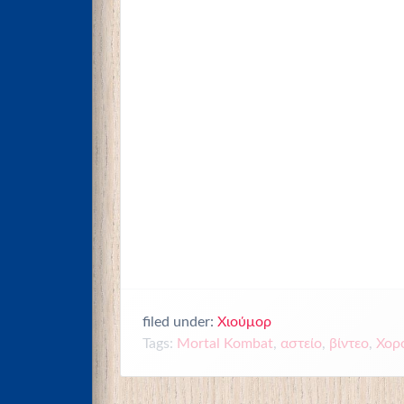
filed under:
Χιούμορ
Tags:
Mortal Kombat
,
αστείο
,
βίντεο
,
Χορ