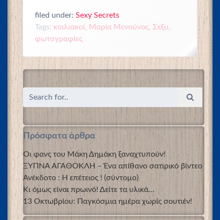
filed under:
Sexy Secrets
Tags:
κοιλιακοί
,
Μαρία Μενούνος
,
Σεξυ
,
φωτογραφίες
Πρόσφατα άρθρα
Οι φανς του Μάκη Δημάκη ξαναχτυπούν!
ΞΥΠΝΑ ΑΓΑΘΟΚΛΗ – Ένα απίθανο σατιρικό βίντεο
Ανέκδοτο : Η επέτειος ! (σύντομο)
Κι όμως είναι πρωινό! Δείτε τα υλικά…
13 Οκτωβρίου: Παγκόσμια ημέρα χωρίς σουτιέν!