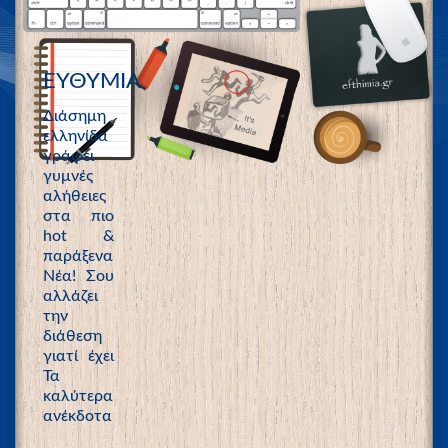
ΕΥΘΥΜΙΑ
Διάσημη
ελληνίδα
γράφει
γυμνές
αλήθειες
στα πιο
hot &
παράξενα
Νέα! Σου
αλλάζει
την
διάθεση
γιατί έχει
Τα
καλύτερα
ανέκδοτα