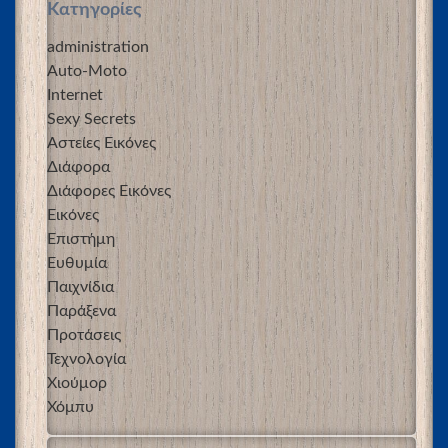
Kατηγορίες
administration
Auto-Moto
Internet
Sexy Secrets
Αστείες Εικόνες
Διάφορα
Διάφορες Εικόνες
Εικόνες
Επιστήμη
Ευθυμία
Παιχνίδια
Παράξενα
Προτάσεις
Τεχνολογία
Χιούμορ
Χόμπυ