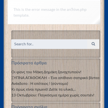
This is the error message in the archive.php
template.
Πρόσφατα άρθρα
Οι φανς του Μάκη Δημάκη ξαναχτυπούν!
ΞΥΠΝΑ ΑΓΑΘΟΚΛΗ – Ένα απίθανο σατιρικό βίντεο
Ανέκδοτο : Η επέτειος ! (σύντομο)
Κι όμως είναι πρωινό! Δείτε τα υλικά…
13 Οκτωβρίου: Παγκόσμια ημέρα χωρίς σουτιέν!
Πρόσφατα σχόλια