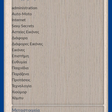
administration
Auto-Moto
Internet
Sexy Secrets
Αστείες Εικόνες
Διάφορα
Διάφορες Εικόνες
Εικόνες
Επιστήμη
Ευθυμία
Παιχνίδια
Παράξενα
Προτάσεις
Τεχνολογία
Χιούμορ
Χόμπυ
Μεταστοιχεία