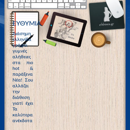
ΕΥΘΥΜΙΑ
Διάσημη
ελληνίδα
γράφει
γυμνές
αλήθειες
στα πιο
hot &
παράξενα
Νέα! Σου
αλλάζει
την
διάθεση
γιατί έχει
Τα
καλύτερα
ανέκδοτα