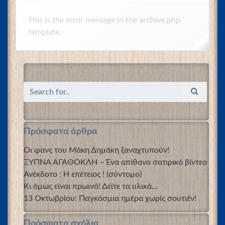
This is the error message in the archive.php
template.
Πρόσφατα άρθρα
Οι φανς του Μάκη Δημάκη ξαναχτυπούν!
ΞΥΠΝΑ ΑΓΑΘΟΚΛΗ – Ένα απίθανο σατιρικό βίντεο
Ανέκδοτο : Η επέτειος ! (σύντομο)
Κι όμως είναι πρωινό! Δείτε τα υλικά…
13 Οκτωβρίου: Παγκόσμια ημέρα χωρίς σουτιέν!
Πρόσφατα σχόλια