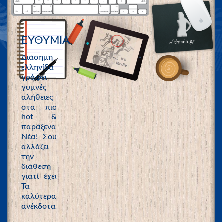
ΕΥΘΥΜΙΑ
Διάσημη
ελληνίδα
γράφει
γυμνές
αλήθειες
στα πιο
hot &
παράξενα
Νέα! Σου
αλλάζει
την
διάθεση
γιατί έχει
Τα
καλύτερα
ανέκδοτα