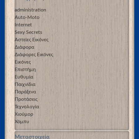
administration
Auto-Moto
Internet
Sexy Secrets
Αστείες Εικόνες
Διάφορα
Διάφορες Εικόνες
Εικόνες
Επιστήμη
Ευθυμία
Παιχνίδια
Παράξενα
Προτάσεις
Τεχνολογία
Χιούμορ
Χόμπυ
Μεταστοιχεία