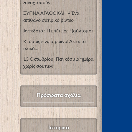
ξαναχτυπούν!
ΞΥΠΝΑ ΑΓΑΘΟΚΛΗ – Ένα
απίθανο σατιρικό βίντεο
Ανέκδοτο : Η επέτειος ! (σύντομο)
Κι όμως είναι πρωινό! Δείτε τα
υλικά…
13 Οκτωβρίου: Παγκόσμια ημέρα
χωρίς σουτιέν!
Πρόσφατα σχόλια
Ιστορικό