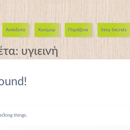
Ανέκδοτα
Χιούμορ
Παράξενα
Sexy Secrets
έτα:
υγιεινή
ound!
ecking things.