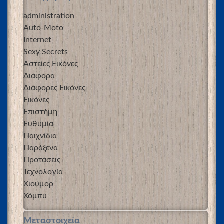
administration
Auto-Moto
Internet
Sexy Secrets
Αστείες Εικόνες
Διάφορα
Διάφορες Εικόνες
Εικόνες
Επιστήμη
Ευθυμία
Παιχνίδια
Παράξενα
Προτάσεις
Τεχνολογία
Χιούμορ
Χόμπυ
Μεταστοιχεία