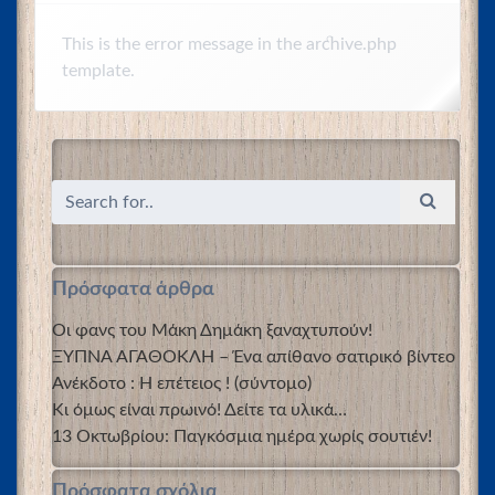
This is the error message in the archive.php
template.
Πρόσφατα άρθρα
Οι φανς του Μάκη Δημάκη ξαναχτυπούν!
ΞΥΠΝΑ ΑΓΑΘΟΚΛΗ – Ένα απίθανο σατιρικό βίντεο
Ανέκδοτο : Η επέτειος ! (σύντομο)
Κι όμως είναι πρωινό! Δείτε τα υλικά…
13 Οκτωβρίου: Παγκόσμια ημέρα χωρίς σουτιέν!
Πρόσφατα σχόλια