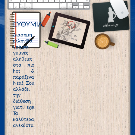
ΕΥΘΥΜΙΑ
Διάσημη
ελληνίδα
γράφει
γυμνές
αλήθειες
στα πιο
hot &
παράξενα
Νέα! Σου
αλλάζει
την
διάθεση
γιατί έχει
Τα
καλύτερα
ανέκδοτα