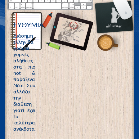
ΕΥΘΥΜΙΑ
Διάσημη
ελληνίδα
γράφει
γυμνές
αλήθειες
στα πιο
hot &
παράξενα
Νέα! Σου
αλλάζει
την
διάθεση
γιατί έχει
Τα
καλύτερα
ανέκδοτα