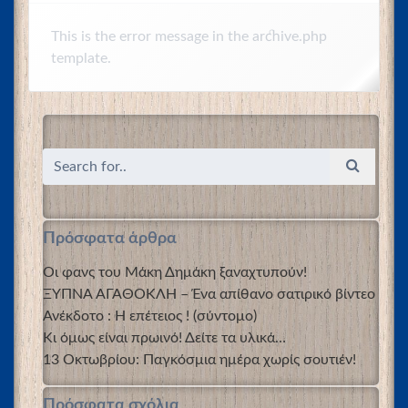
This is the error message in the archive.php
template.
Πρόσφατα άρθρα
Οι φανς του Μάκη Δημάκη ξαναχτυπούν!
ΞΥΠΝΑ ΑΓΑΘΟΚΛΗ – Ένα απίθανο σατιρικό βίντεο
Ανέκδοτο : Η επέτειος ! (σύντομο)
Κι όμως είναι πρωινό! Δείτε τα υλικά…
13 Οκτωβρίου: Παγκόσμια ημέρα χωρίς σουτιέν!
Πρόσφατα σχόλια