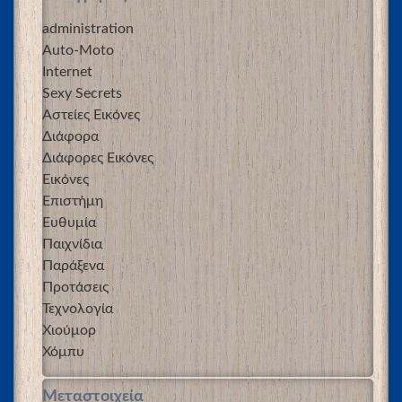
administration
Auto-Moto
Internet
Sexy Secrets
Αστείες Εικόνες
Διάφορα
Διάφορες Εικόνες
Εικόνες
Επιστήμη
Ευθυμία
Παιχνίδια
Παράξενα
Προτάσεις
Τεχνολογία
Χιούμορ
Χόμπυ
Μεταστοιχεία