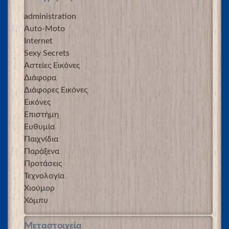
administration
Auto-Moto
Internet
Sexy Secrets
Αστείες Εικόνες
Διάφορα
Διάφορες Εικόνες
Εικόνες
Επιστήμη
Ευθυμία
Παιχνίδια
Παράξενα
Προτάσεις
Τεχνολογία
Χιούμορ
Χόμπυ
Μεταστοιχεία