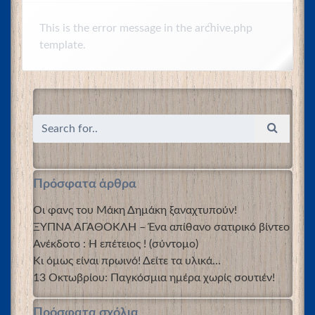
This is the error message in the archive.php
template.
Πρόσφατα άρθρα
Οι φανς του Μάκη Δημάκη ξαναχτυπούν!
ΞΥΠΝΑ ΑΓΑΘΟΚΛΗ – Ένα απίθανο σατιρικό βίντεο
Ανέκδοτο : Η επέτειος ! (σύντομο)
Κι όμως είναι πρωινό! Δείτε τα υλικά…
13 Οκτωβρίου: Παγκόσμια ημέρα χωρίς σουτιέν!
Πρόσφατα σχόλια