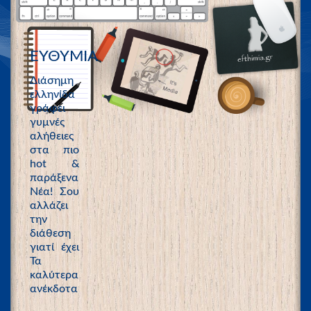
ΕΥΘΥΜΙΑ
Διάσημη
ελληνίδα
γράφει
γυμνές
αλήθειες
στα πιο
hot &
παράξενα
Νέα! Σου
αλλάζει
την
διάθεση
γιατί έχει
Τα
καλύτερα
ανέκδοτα