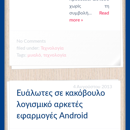
χωρίς τη
συμβολή…
Read
more »
No
Comments
filed under:
Τεχνολογία
Tags:
μυαλό
,
τεχνολογία
4 Αυγούστου 2013
Ευάλωτες σε κακόβουλο
λογισμικό αρκετές
εφαρμογές Android