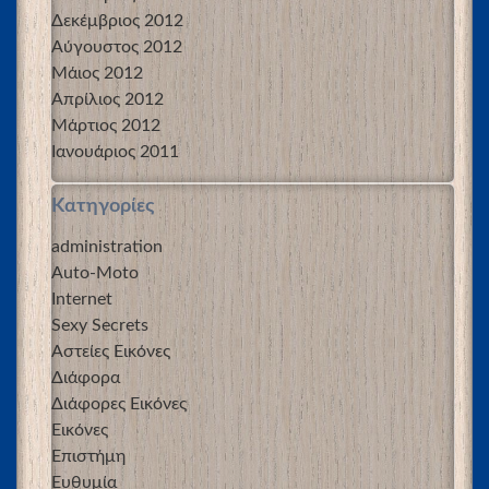
Δεκέμβριος 2012
Αύγουστος 2012
Μάιος 2012
Απρίλιος 2012
Μάρτιος 2012
Ιανουάριος 2011
Kατηγορίες
administration
Auto-Moto
Internet
Sexy Secrets
Αστείες Εικόνες
Διάφορα
Διάφορες Εικόνες
Εικόνες
Επιστήμη
Ευθυμία