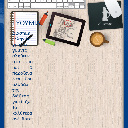
ΕΥΘΥΜΙΑ
Διάσημη
ελληνίδα
γράφει
γυμνές
αλήθειες
στα πιο
hot &
παράξενα
Νέα! Σου
αλλάζει
την
διάθεση
γιατί έχει
Τα
καλύτερα
ανέκδοτα