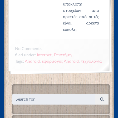
υποκλοπή
στοιχείων από
αρκετές από αυτές
είναι αρκετά
εύκολη.
No
Comments
filed under:
Internet
,
Επιστήμη
Tags:
Android
,
εφαρμογές Android
,
τεχνολογία