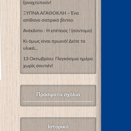
ξαναχτυπούν!
ΞΥΠΝΑ ΑΓΑΘΟΚΛΗ – Ένα
απίθανο σατιρικό βίντεο
Ανέκδοτο : Η επέτειος ! (σύντομο)
Κι όμως είναι πρωινό! Δείτε τα
υλικά…
13 Οκτωβρίου: Παγκόσμια ημέρα
χωρίς σουτιέν!
Πρόσφατα σχόλια
Ιστορικό