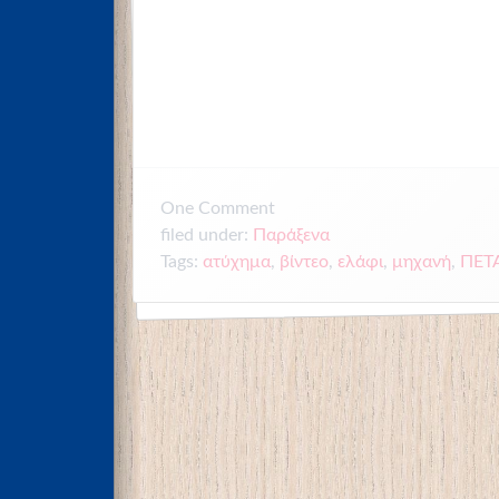
One
Comment
filed under:
Παράξενα
Tags:
ατύχημα
,
βίντεο
,
ελάφι
,
μηχανή
,
ΠΕΤ