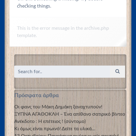
checking things.
This is the error message in the archive.php
template.
Πρόσφατα άρθρα
Οι φανς του Μάκη Δημάκη ξαναχτυπούν!
ΞΥΠΝΑ ΑΓΑΘΟΚΛΗ – Ένα απίθανο σατιρικό βίντεο
Ανέκδοτο : Η επέτειος ! (σύντομο)
Κι όμως είναι πρωινό! Δείτε τα υλικά…
13 Οκτωβρίου: Παγκόσμια ημέρα χωρίς σουτιέν!