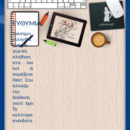
ΕΥΘΥΜΙΑ
Διάσημη
ελληνίδα
γράφει
γυμνές
αλήθειες
στα πιο
hot &
παράξενα
Νέα! Σου
αλλάζει
την
διάθεση
γιατί έχει
Τα
καλύτερα
ανέκδοτα