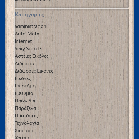
Kατηγορίες
administration
Auto-Moto
Internet
Sexy Secrets
Αστείες Εικόνες
Διάφορα
Διάφορες Εικόνες
Εικόνες
Επιστήμη
Ευθυμία
Παιχνίδια
Παράξενα
Προτάσεις
Τεχνολογία
Χιούμορ
Χόμπυ