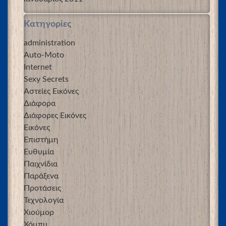
Kατηγορίες
administration
Auto-Moto
Internet
Sexy Secrets
Αστείες Εικόνες
Διάφορα
Διάφορες Εικόνες
Εικόνες
Επιστήμη
Ευθυμία
Παιχνίδια
Παράξενα
Προτάσεις
Τεχνολογία
Χιούμορ
Χόμπυ