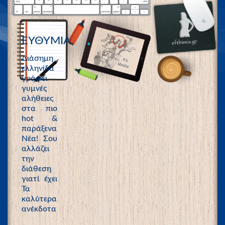
ΕΥΘΥΜΙΑ
Διάσημη
ελληνίδα
γράφει
γυμνές
αλήθειες
στα πιο
hot &
παράξενα
Νέα! Σου
αλλάζει
την
διάθεση
γιατί έχει
Τα
καλύτερα
ανέκδοτα