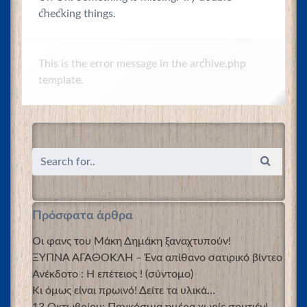
checking things.
This is the error message in the archive.php
template.
Πρόσφατα άρθρα
Οι φανς του Μάκη Δημάκη ξαναχτυπούν!
ΞΥΠΝΑ ΑΓΑΘΟΚΛΗ – Ένα απίθανο σατιρικό βίντεο
Ανέκδοτο : Η επέτειος ! (σύντομο)
Κι όμως είναι πρωινό! Δείτε τα υλικά…
13 Οκτωβρίου: Παγκόσμια ημέρα χωρίς σουτιέν!