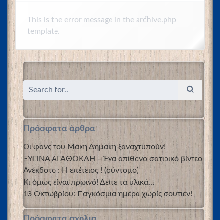
This is the error message in the archive.php
template.
Πρόσφατα άρθρα
Οι φανς του Μάκη Δημάκη ξαναχτυπούν!
ΞΥΠΝΑ ΑΓΑΘΟΚΛΗ – Ένα απίθανο σατιρικό βίντεο
Ανέκδοτο : Η επέτειος ! (σύντομο)
Κι όμως είναι πρωινό! Δείτε τα υλικά…
13 Οκτωβρίου: Παγκόσμια ημέρα χωρίς σουτιέν!
Πρόσφατα σχόλια