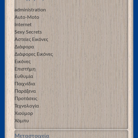
administration
Auto-Moto
Internet
Sexy Secrets
Αστείες Εικόνες
Διάφορα
Διάφορες Εικόνες
Εικόνες
Επιστήμη
Ευθυμία
Παιχνίδια
Παράξενα
Προτάσεις
Τεχνολογία
Χιούμορ
Χόμπυ
Μεταστοιχεία