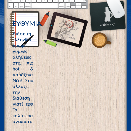
ΕΥΘΥΜΙΑ
Διάσημη
ελληνίδα
γράφει
γυμνές
αλήθειες
στα πιο
hot &
παράξενα
Νέα! Σου
αλλάζει
την
διάθεση
γιατί έχει
Τα
καλύτερα
ανέκδοτα