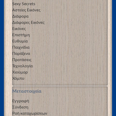
Sexy Secrets
Αστείες Εικόνες
Διάφορα
Διάφορες Εικόνες
Εικόνες
Επιστήμη
Ευθυμία
Παιχνίδια
Παράξενα
Προτάσεις
Τεχνολογία
Χιούμορ
Χόμπυ
Μεταστοιχεία
Εγγραφή
Σύνδεση
Ροή καταχωρίσεων