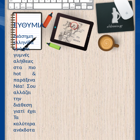
ΕΥΘΥΜΙΑ
Διάσημη
ελληνίδα
γράφει
γυμνές
αλήθειες
στα πιο
hot &
παράξενα
Νέα! Σου
αλλάζει
την
διάθεση
γιατί έχει
Τα
καλύτερα
ανέκδοτα