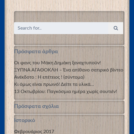
Πρόσφατα άρθρα
Οι φανς του Μάκη Δημάκη ξαναχτυπούν!
ΞΥΠΝΑ ΑΓΑΘΟΚΛΗ – Ένα απίθανο σατιρικό βίντεο
Ανέκδοτο : Η επέτειος ! (σύντομο)
Κι όμως είναι πρωινό! Δείτε τα υλικά…
13 Οκτωβρίου: Παγκόσμια ημέρα χωρίς σουτιέν!
Πρόσφατα σχόλια
Ιστορικό
Φεβρουάριος 2017