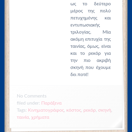
ως το δεύτερο
μέρος της πολύ
πετυχημένης και
εντυπωσιακής
τριλογίας. Μία
ακόμη επιτυχία της
ταινίας, όμως, είναι
και το ρεκόρ για
την πιο ακριβή
σκηνή που έχουμε
δει ποτέ!
No
Comments
filed under:
Παράξενα
Tags:
,
κόστος
,
Κινηματογράφος
ρεκόρ
,
σκηνή
,
ταινία
,
χρήματα