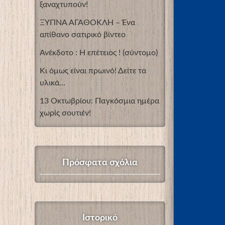
ξαναχτυπούν!
ΞΥΠΝΑ ΑΓΑΘΟΚΛΗ – Ένα
απίθανο σατιρικό βίντεο
Ανέκδοτο : Η επέτειος ! (σύντομο)
Κι όμως είναι πρωινό! Δείτε τα
υλικά…
13 Οκτωβρίου: Παγκόσμια ημέρα
χωρίς σουτιέν!
Πρόσφατα σχόλια
Ιστορικό