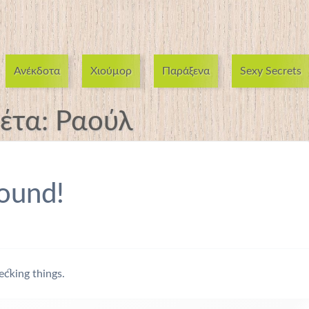
Ανέκδοτα
Χιούμορ
Παράξενα
Sexy Secrets
κέτα:
Ραούλ
ound!
ecking things.