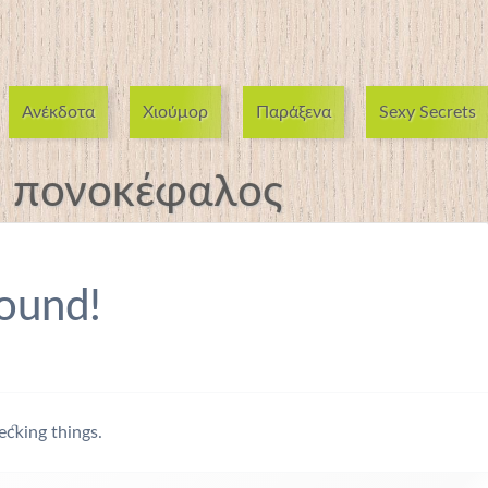
Ανέκδοτα
Χιούμορ
Παράξενα
Sexy Secrets
:
πονοκέφαλος
ound!
ecking things.