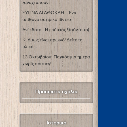
ξαναχτυπούν!
ΞΥΠΝΑ ΑΓΑΘΟΚΛΗ – Ένα
απίθανο σατιρικό βίντεο
Ανέκδοτο : Η επέτειος ! (σύντομο)
Κι όμως είναι πρωινό! Δείτε τα
υλικά…
13 Οκτωβρίου: Παγκόσμια ημέρα
χωρίς σουτιέν!
Πρόσφατα σχόλια
Ιστορικό