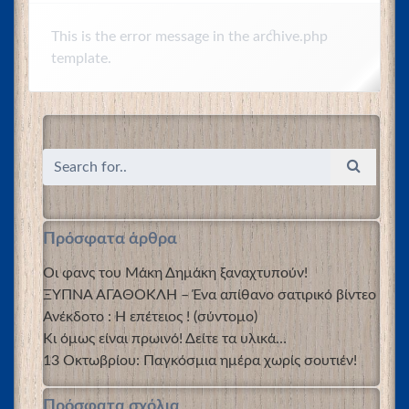
This is the error message in the archive.php
template.
Πρόσφατα άρθρα
Οι φανς του Μάκη Δημάκη ξαναχτυπούν!
ΞΥΠΝΑ ΑΓΑΘΟΚΛΗ – Ένα απίθανο σατιρικό βίντεο
Ανέκδοτο : Η επέτειος ! (σύντομο)
Κι όμως είναι πρωινό! Δείτε τα υλικά…
13 Οκτωβρίου: Παγκόσμια ημέρα χωρίς σουτιέν!
Πρόσφατα σχόλια