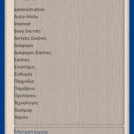
administration
Auto-Moto
Internet
Sexy Secrets
Αστείες Εικόνες
Διάφορα
Διάφορες Εικόνες
Εικόνες
Επιστήμη
Ευθυμία
Παιχνίδια
Παράξενα
Προτάσεις
Τεχνολογία
Χιούμορ
Χόμπυ
Μεταστοιχεία