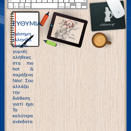
ΕΥΘΥΜΙΑ
Διάσημη
ελληνίδα
γράφει
γυμνές
αλήθειες
στα πιο
hot &
παράξενα
Νέα! Σου
αλλάζει
την
διάθεση
γιατί έχει
Τα
καλύτερα
ανέκδοτα