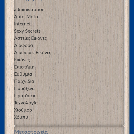
administration
Auto-Moto
Internet
Sexy Secrets
Αστείες Εικόνες
Διάφορα
Διάφορες Εικόνες
Εικόνες
Επιστήμη
Ευθυμία
Παιχνίδια
Παράξενα
Προτάσεις
Τεχνολογία
Χιούμορ
Χόμπυ
Μεταστοιχεία