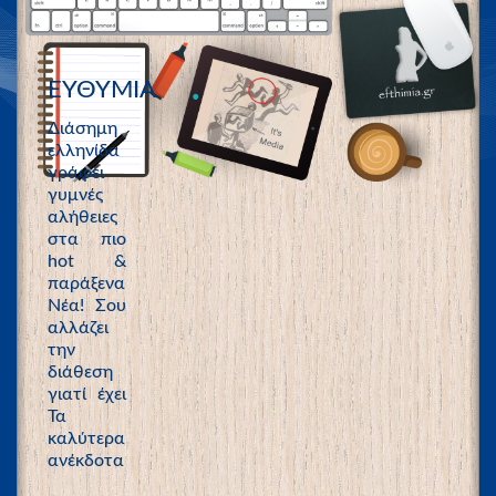
ΕΥΘΥΜΙΑ
Διάσημη
ελληνίδα
γράφει
γυμνές
αλήθειες
στα πιο
hot &
παράξενα
Νέα! Σου
αλλάζει
την
διάθεση
γιατί έχει
Τα
καλύτερα
ανέκδοτα