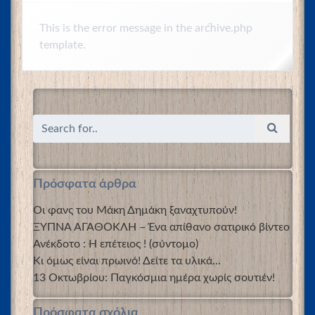
This is the error message in the archive.php
template.
Πρόσφατα άρθρα
Οι φανς του Μάκη Δημάκη ξαναχτυπούν!
ΞΥΠΝΑ ΑΓΑΘΟΚΛΗ – Ένα απίθανο σατιρικό βίντεο
Ανέκδοτο : Η επέτειος ! (σύντομο)
Κι όμως είναι πρωινό! Δείτε τα υλικά…
13 Οκτωβρίου: Παγκόσμια ημέρα χωρίς σουτιέν!
Πρόσφατα σχόλια