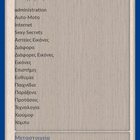
administration
Auto-Moto
Internet
Sexy Secrets
Αστείες Εικόνες
Διάφορα
Διάφορες Εικόνες
Εικόνες
Επιστήμη
Ευθυμία
Παιχνίδια
Παράξενα
Προτάσεις
Τεχνολογία
Χιούμορ
Χόμπυ
Μεταστοιχεία