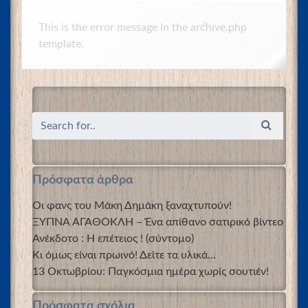
This is the error message in the archive.php
template.
Πρόσφατα άρθρα
Οι φανς του Μάκη Δημάκη ξαναχτυπούν!
ΞΥΠΝΑ ΑΓΑΘΟΚΛΗ – Ένα απίθανο σατιρικό βίντεο
Ανέκδοτο : Η επέτειος ! (σύντομο)
Κι όμως είναι πρωινό! Δείτε τα υλικά…
13 Οκτωβρίου: Παγκόσμια ημέρα χωρίς σουτιέν!
Πρόσφατα σχόλια