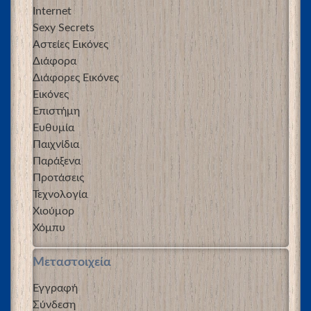
Internet
Sexy Secrets
Αστείες Εικόνες
Διάφορα
Διάφορες Εικόνες
Εικόνες
Επιστήμη
Ευθυμία
Παιχνίδια
Παράξενα
Προτάσεις
Τεχνολογία
Χιούμορ
Χόμπυ
Μεταστοιχεία
Εγγραφή
Σύνδεση