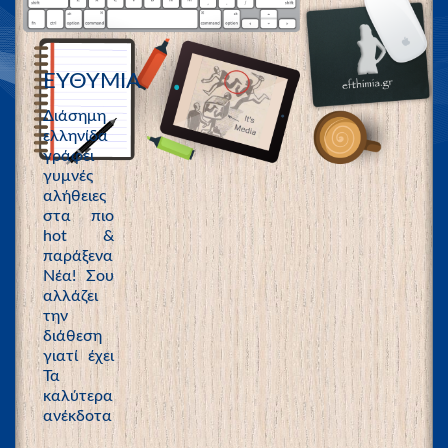
ΕΥΘΥΜΙΑ
Διάσημη
ελληνίδα
γράφει
γυμνές
αλήθειες
στα πιο
hot &
παράξενα
Νέα! Σου
αλλάζει
την
διάθεση
γιατί έχει
Τα
καλύτερα
ανέκδοτα