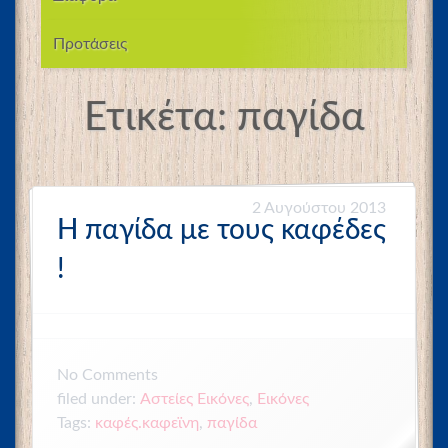
Προτάσεις
Ετικέτα:
παγίδα
2 Αυγούστου 2013
H παγίδα με τους καφέδες
!
No
Comments
filed under:
Αστείες Εικόνες
,
Εικόνες
Tags:
καφές.καφεϊνη
,
παγίδα