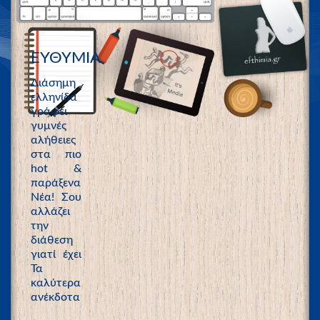
ΕΥΘΥΜΙΑ
Διάσημη
ελληνίδα
γράφει
γυμνές
αλήθειες
στα πιο
hot &
παράξενα
Νέα! Σου
αλλάζει
την
διάθεση
γιατί έχει
Τα
καλύτερα
ανέκδοτα