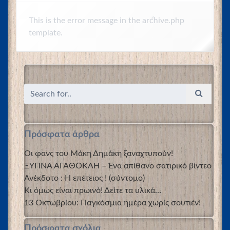
This is the error message in the archive.php
template.
Πρόσφατα άρθρα
Οι φανς του Μάκη Δημάκη ξαναχτυπούν!
ΞΥΠΝΑ ΑΓΑΘΟΚΛΗ – Ένα απίθανο σατιρικό βίντεο
Ανέκδοτο : Η επέτειος ! (σύντομο)
Κι όμως είναι πρωινό! Δείτε τα υλικά…
13 Οκτωβρίου: Παγκόσμια ημέρα χωρίς σουτιέν!
Πρόσφατα σχόλια