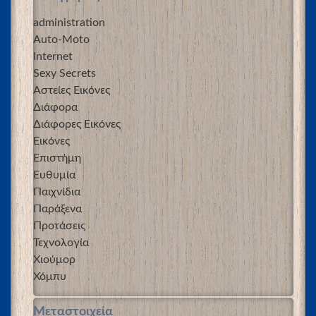
administration
Auto-Moto
Internet
Sexy Secrets
Αστείες Εικόνες
Διάφορα
Διάφορες Εικόνες
Εικόνες
Επιστήμη
Ευθυμία
Παιχνίδια
Παράξενα
Προτάσεις
Τεχνολογία
Χιούμορ
Χόμπυ
Μεταστοιχεία