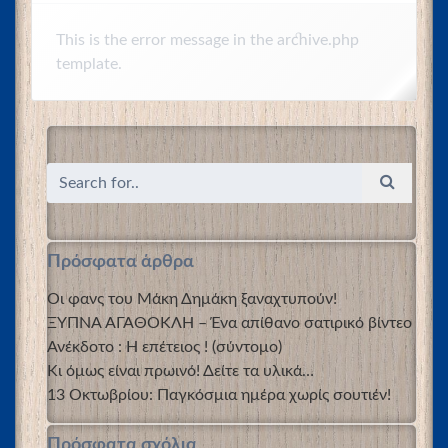
This is the error message in the archive.php
template.
Πρόσφατα άρθρα
Οι φανς του Μάκη Δημάκη ξαναχτυπούν!
ΞΥΠΝΑ ΑΓΑΘΟΚΛΗ – Ένα απίθανο σατιρικό βίντεο
Ανέκδοτο : Η επέτειος ! (σύντομο)
Κι όμως είναι πρωινό! Δείτε τα υλικά…
13 Οκτωβρίου: Παγκόσμια ημέρα χωρίς σουτιέν!
Πρόσφατα σχόλια