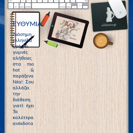
ΕΥΘΥΜΙΑ
Διάσημη
ελληνίδα
γράφει
γυμνές
αλήθειες
στα πιο
hot &
παράξενα
Νέα! Σου
αλλάζει
την
διάθεση
γιατί έχει
Τα
καλύτερα
ανέκδοτα