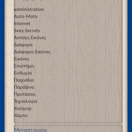
administration
Auto-Moto
Internet
Sexy Secrets
Αστείες Εικόνες
Διάφορα
Διάφορες Εικόνες
Εικόνες
Επιστήμη
Ευθυμία
Παιχνίδια
Παράξενα
Προτάσεις
Τεχνολογία
Χιούμορ
Χόμπυ
Μεταστοιχεία