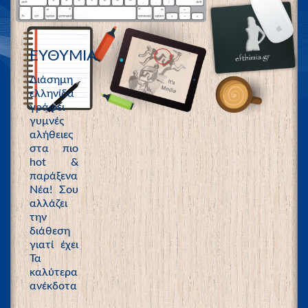
ΕΥΘΥΜΙΑ
Διάσημη
ελληνίδα
γράφει
γυμνές
αλήθειες
στα πιο
hot &
παράξενα
Νέα! Σου
αλλάζει
την
διάθεση
γιατί έχει
Τα
καλύτερα
ανέκδοτα