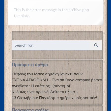
This is the error message in the archive.php
template.
Πρόσφατα άρθρα
Οι φανς του Μάκη Δημάκη ξαναχτυπούν!
ΞΥΠΝΑ ΑΓΑΘΟΚΛΗ – Ένα απίθανο σατιρικό βίντεο
Ανέκδοτο : Η επέτειος ! (σύντομο)
Κι όμως είναι πρωινό! Δείτε τα υλικά…
13 Οκτωβρίου: Παγκόσμια ημέρα χωρίς σουτιέν!
Πρόσφατα σχόλια