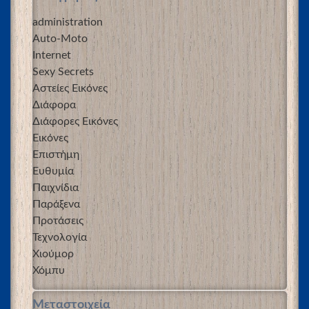
administration
Auto-Moto
Internet
Sexy Secrets
Αστείες Εικόνες
Διάφορα
Διάφορες Εικόνες
Εικόνες
Επιστήμη
Ευθυμία
Παιχνίδια
Παράξενα
Προτάσεις
Τεχνολογία
Χιούμορ
Χόμπυ
Μεταστοιχεία