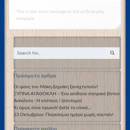
This is the error message in the archive.php
template.
Πρόσφατα άρθρα
Οι φανς του Μάκη Δημάκη ξαναχτυπούν!
ΞΥΠΝΑ ΑΓΑΘΟΚΛΗ – Ένα απίθανο σατιρικό βίντεο
Ανέκδοτο : Η επέτειος ! (σύντομο)
Κι όμως είναι πρωινό! Δείτε τα υλικά…
13 Οκτωβρίου: Παγκόσμια ημέρα χωρίς σουτιέν!
Πρόσφατα σχόλια