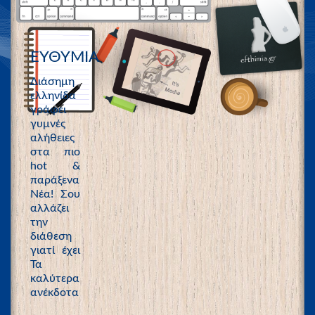
ΕΥΘΥΜΙΑ
Διάσημη
ελληνίδα
γράφει
γυμνές
αλήθειες
στα πιο
hot &
παράξενα
Νέα! Σου
αλλάζει
την
διάθεση
γιατί έχει
Τα
καλύτερα
ανέκδοτα