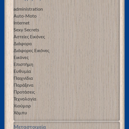
administration
Auto-Moto
Internet
Sexy Secrets
Αστείες Εικόνες
Διάφορα
Διάφορες Εικόνες
Εικόνες
Επιστήμη
Ευθυμία
Παιχνίδια
Παράξενα
Προτάσεις
Τεχνολογία
Χιούμορ
Χόμπυ
Μεταστοιχεία