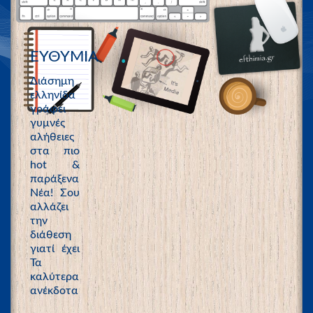
ΕΥΘΥΜΙΑ
Διάσημη
ελληνίδα
γράφει
γυμνές
αλήθειες
στα πιο
hot &
παράξενα
Νέα! Σου
αλλάζει
την
διάθεση
γιατί έχει
Τα
καλύτερα
ανέκδοτα