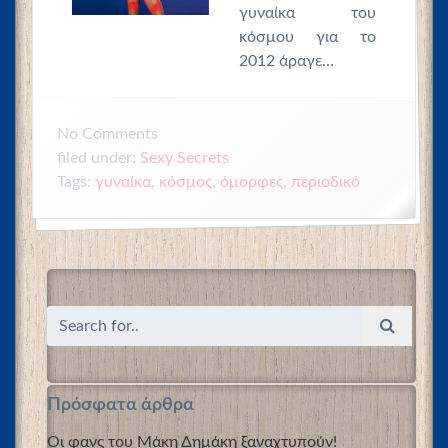
γυναίκα του
κόσμου για το
2012 άραγε…
No
Comments
filed under:
Sexy Secrets
Tags:
γυναίκα
,
κόσμος
,
όμορφες
,
περιοδικό
Πρόσφατα άρθρα
Οι φανς του Μάκη Δημάκη ξαναχτυπούν!