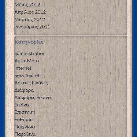
Μάιος 2012
Απρίλιος 2012
Μάρτιος 2012
Ιανουάριος 2011
Kατηγορίες
administration
Auto-Moto
Internet
Sexy Secrets
Αστείες Εικόνες
Διάφορα
Διάφορες Εικόνες
Εικόνες
Επιστήμη
Ευθυμία
Παιχνίδια
Παράξενα