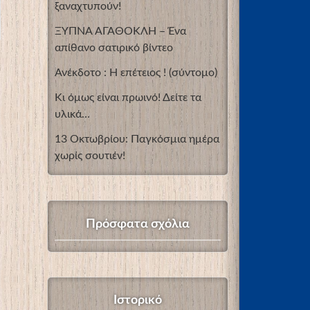
ξαναχτυπούν!
ΞΥΠΝΑ ΑΓΑΘΟΚΛΗ – Ένα
απίθανο σατιρικό βίντεο
Ανέκδοτο : Η επέτειος ! (σύντομο)
Κι όμως είναι πρωινό! Δείτε τα
υλικά…
13 Οκτωβρίου: Παγκόσμια ημέρα
χωρίς σουτιέν!
Πρόσφατα σχόλια
Ιστορικό