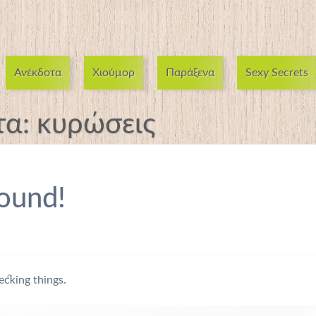
Ανέκδοτα
Χιούμορ
Παράξενα
Sexy Secrets
τα:
κυρώσεις
ound!
ecking things.