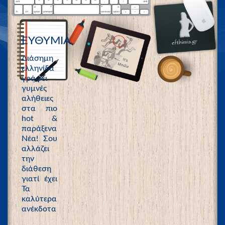
ΕΥΘΥΜΙΑ
Διάσημη
ελληνίδα
γράφει
γυμνές
αλήθειες
στα πιο
hot &
παράξενα
Νέα! Σου
αλλάζει
την
διάθεση
γιατί έχει
Τα
καλύτερα
ανέκδοτα