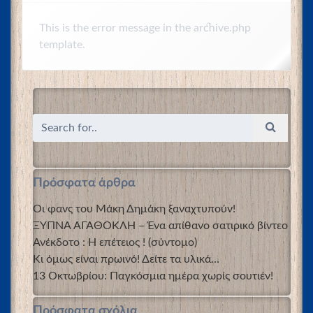
This is the error message in the archive.php
template.
Πρόσφατα άρθρα
Οι φανς του Μάκη Δημάκη ξαναχτυπούν!
ΞΥΠΝΑ ΑΓΑΘΟΚΛΗ – Ένα απίθανο σατιρικό βίντεο
Ανέκδοτο : Η επέτειος ! (σύντομο)
Κι όμως είναι πρωινό! Δείτε τα υλικά…
13 Οκτωβρίου: Παγκόσμια ημέρα χωρίς σουτιέν!
Πρόσφατα σχόλια