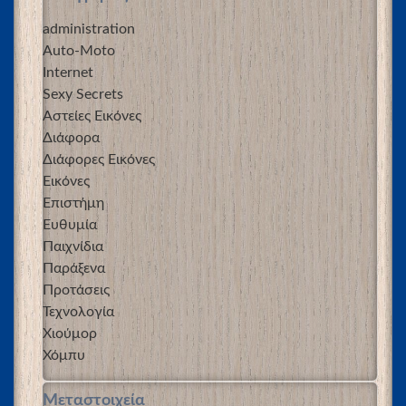
administration
Auto-Moto
Internet
Sexy Secrets
Αστείες Εικόνες
Διάφορα
Διάφορες Εικόνες
Εικόνες
Επιστήμη
Ευθυμία
Παιχνίδια
Παράξενα
Προτάσεις
Τεχνολογία
Χιούμορ
Χόμπυ
Μεταστοιχεία