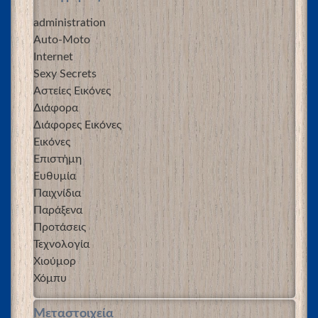
administration
Auto-Moto
Internet
Sexy Secrets
Αστείες Εικόνες
Διάφορα
Διάφορες Εικόνες
Εικόνες
Επιστήμη
Ευθυμία
Παιχνίδια
Παράξενα
Προτάσεις
Τεχνολογία
Χιούμορ
Χόμπυ
Μεταστοιχεία