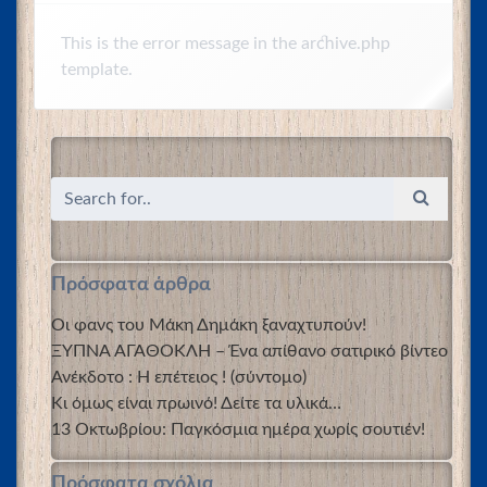
This is the error message in the archive.php
template.
Πρόσφατα άρθρα
Οι φανς του Μάκη Δημάκη ξαναχτυπούν!
ΞΥΠΝΑ ΑΓΑΘΟΚΛΗ – Ένα απίθανο σατιρικό βίντεο
Ανέκδοτο : Η επέτειος ! (σύντομο)
Κι όμως είναι πρωινό! Δείτε τα υλικά…
13 Οκτωβρίου: Παγκόσμια ημέρα χωρίς σουτιέν!
Πρόσφατα σχόλια