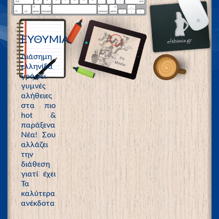
ΕΥΘΥΜΙΑ
Διάσημη
ελληνίδα
γράφει
γυμνές
αλήθειες
στα πιο
hot &
παράξενα
Νέα! Σου
αλλάζει
την
διάθεση
γιατί έχει
Τα
καλύτερα
ανέκδοτα