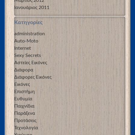
Μάρτιος 2012
Ιανουάριος 2011
Kατηγορίες
administration
Auto-Moto
Internet
Sexy Secrets
Αστείες Εικόνες
Διάφορα
Διάφορες Εικόνες
Εικόνες
Επιστήμη
Ευθυμία
Παιχνίδια
Παράξενα
Προτάσεις
Τεχνολογία