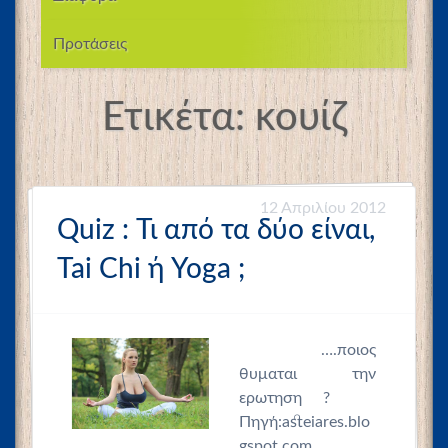
Προτάσεις
Ετικέτα:
κουίζ
12 Απριλίου 2012
Quiz : Τι από τα δύο είναι,
Tai Chi ή Yoga ;
….ποιος
θυμαται την
ερωτηση ?
Πηγή:asteiares.blo
gspot.com