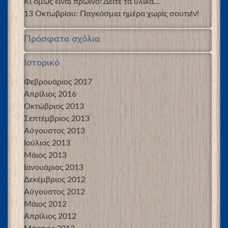
Κι όμως είναι πρωινό! Δείτε τα υλικά…
13 Οκτωβρίου: Παγκόσμια ημέρα χωρίς σουτιέν!
Πρόσφατα σχόλια
Ιστορικό
Φεβρουάριος 2017
Απρίλιος 2016
Οκτώβριος 2013
Σεπτέμβριος 2013
Αύγουστος 2013
Ιούλιος 2013
Μάιος 2013
Ιανουάριος 2013
Δεκέμβριος 2012
Αύγουστος 2012
Μάιος 2012
Απρίλιος 2012