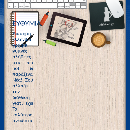
ΕΥΘΥΜΙΑ
Διάσημη
ελληνίδα
γράφει
γυμνές
αλήθειες
στα πιο
hot &
παράξενα
Νέα! Σου
αλλάζει
την
διάθεση
γιατί έχει
Τα
καλύτερα
ανέκδοτα