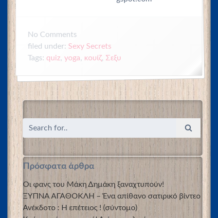
No
Comments
filed under:
Sexy Secrets
Tags:
quiz
,
yoga
,
κουίζ
,
Σεξυ
Πρόσφατα άρθρα
Οι φανς του Μάκη Δημάκη ξαναχτυπούν!
ΞΥΠΝΑ ΑΓΑΘΟΚΛΗ – Ένα απίθανο σατιρικό βίντεο
Ανέκδοτο : Η επέτειος ! (σύντομο)