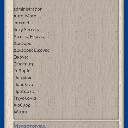
administration
Auto-Moto
Internet
Sexy Secrets
Αστείες Εικόνες
Διάφορα
Διάφορες Εικόνες
Εικόνες
Επιστήμη
Ευθυμία
Παιχνίδια
Παράξενα
Προτάσεις
Τεχνολογία
Χιούμορ
Χόμπυ
Μεταστοιχεία