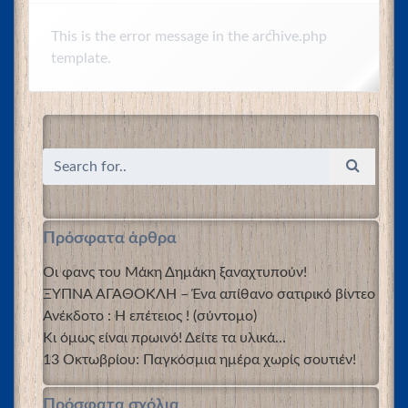
This is the error message in the archive.php
template.
Πρόσφατα άρθρα
Οι φανς του Μάκη Δημάκη ξαναχτυπούν!
ΞΥΠΝΑ ΑΓΑΘΟΚΛΗ – Ένα απίθανο σατιρικό βίντεο
Ανέκδοτο : Η επέτειος ! (σύντομο)
Κι όμως είναι πρωινό! Δείτε τα υλικά…
13 Οκτωβρίου: Παγκόσμια ημέρα χωρίς σουτιέν!
Πρόσφατα σχόλια