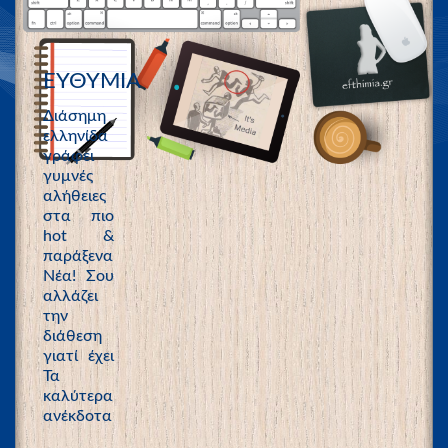
ΕΥΘΥΜΙΑ
Διάσημη
ελληνίδα
γράφει
γυμνές
αλήθειες
στα πιο
hot &
παράξενα
Νέα! Σου
αλλάζει
την
διάθεση
γιατί έχει
Τα
καλύτερα
ανέκδοτα