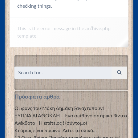
checking things.
This is the error message in the archive.php
template.
Πρόσφατα άρθρα
Οι φανς του Μάκη Δημάκη ξαναχτυπούν!
ΞΥΠΝΑ ΑΓΑΘΟΚΛΗ – Ένα απίθανο σατιρικό βίντεο
Ανέκδοτο : Η επέτειος ! (σύντομο)
Κι όμως είναι πρωινό! Δείτε τα υλικά…
13 Οκτωβρίου: Παγκόσμια ημέρα χωρίς σουτιέν!