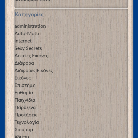
Kατηγορίες
administration
Auto-Moto
Internet
Sexy Secrets
Αστείες Εικόνες
Διάφορα
Διάφορες Εικόνες
Εικόνες
Επιστήμη
Ευθυμία
Παιχνίδια
Παράξενα
Προτάσεις
Τεχνολογία
Χιούμορ
Χόμπυ