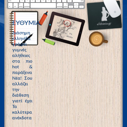
ΕΥΘΥΜΙΑ
Διάσημη
ελληνίδα
γράφει
γυμνές
αλήθειες
στα πιο
hot &
παράξενα
Νέα! Σου
αλλάζει
την
διάθεση
γιατί έχει
Τα
καλύτερα
ανέκδοτα