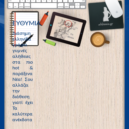
ΕΥΘΥΜΙΑ
Διάσημη
ελληνίδα
γράφει
γυμνές
αλήθειες
στα πιο
hot &
παράξενα
Νέα! Σου
αλλάζει
την
διάθεση
γιατί έχει
Τα
καλύτερα
ανέκδοτα