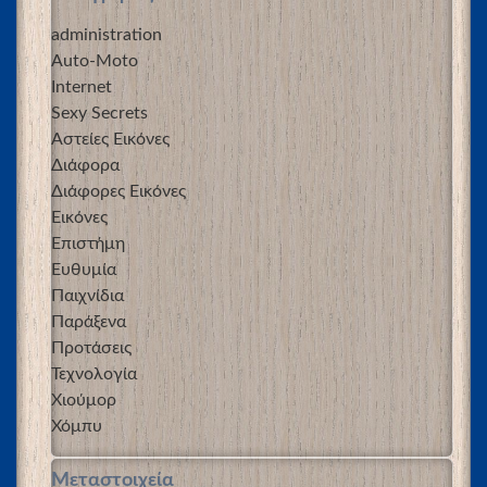
administration
Auto-Moto
Internet
Sexy Secrets
Αστείες Εικόνες
Διάφορα
Διάφορες Εικόνες
Εικόνες
Επιστήμη
Ευθυμία
Παιχνίδια
Παράξενα
Προτάσεις
Τεχνολογία
Χιούμορ
Χόμπυ
Μεταστοιχεία