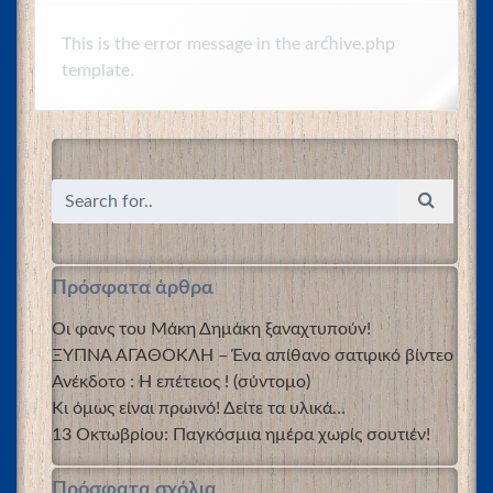
This is the error message in the archive.php
template.
Πρόσφατα άρθρα
Οι φανς του Μάκη Δημάκη ξαναχτυπούν!
ΞΥΠΝΑ ΑΓΑΘΟΚΛΗ – Ένα απίθανο σατιρικό βίντεο
Ανέκδοτο : Η επέτειος ! (σύντομο)
Κι όμως είναι πρωινό! Δείτε τα υλικά…
13 Οκτωβρίου: Παγκόσμια ημέρα χωρίς σουτιέν!
Πρόσφατα σχόλια