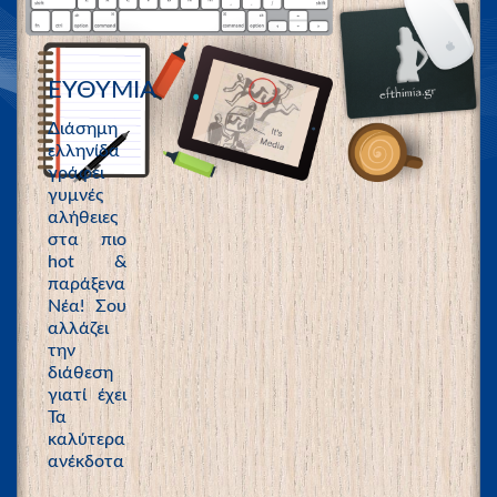
ΕΥΘΥΜΙΑ
Διάσημη
ελληνίδα
γράφει
γυμνές
αλήθειες
στα πιο
hot &
παράξενα
Νέα! Σου
αλλάζει
την
διάθεση
γιατί έχει
Τα
καλύτερα
ανέκδοτα