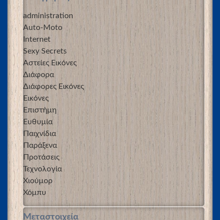
administration
Auto-Moto
Internet
Sexy Secrets
Αστείες Εικόνες
Διάφορα
Διάφορες Εικόνες
Εικόνες
Επιστήμη
Ευθυμία
Παιχνίδια
Παράξενα
Προτάσεις
Τεχνολογία
Χιούμορ
Χόμπυ
Μεταστοιχεία