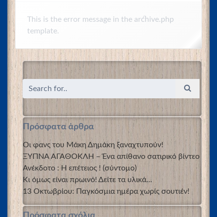
This is the error message in the archive.php
template.
Πρόσφατα άρθρα
Οι φανς του Μάκη Δημάκη ξαναχτυπούν!
ΞΥΠΝΑ ΑΓΑΘΟΚΛΗ – Ένα απίθανο σατιρικό βίντεο
Ανέκδοτο : Η επέτειος ! (σύντομο)
Κι όμως είναι πρωινό! Δείτε τα υλικά…
13 Οκτωβρίου: Παγκόσμια ημέρα χωρίς σουτιέν!
Πρόσφατα σχόλια