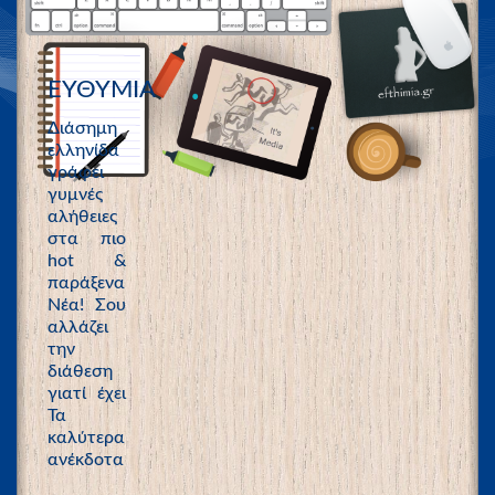
ΕΥΘΥΜΙΑ
Διάσημη
ελληνίδα
γράφει
γυμνές
αλήθειες
στα πιο
hot &
παράξενα
Νέα! Σου
αλλάζει
την
διάθεση
γιατί έχει
Τα
καλύτερα
ανέκδοτα