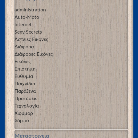
administration
Auto-Moto
Internet
Sexy Secrets
Αστείες Εικόνες
Διάφορα
Διάφορες Εικόνες
Εικόνες
Επιστήμη
Ευθυμία
Παιχνίδια
Παράξενα
Προτάσεις
Τεχνολογία
Χιούμορ
Χόμπυ
Μεταστοιχεία