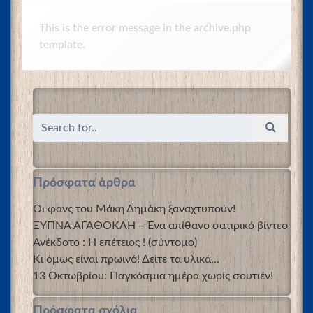
This is the error message in the archive.php
template.
Πρόσφατα άρθρα
Οι φανς του Μάκη Δημάκη ξαναχτυπούν!
ΞΥΠΝΑ ΑΓΑΘΟΚΛΗ – Ένα απίθανο σατιρικό βίντεο
Ανέκδοτο : Η επέτειος ! (σύντομο)
Κι όμως είναι πρωινό! Δείτε τα υλικά…
13 Οκτωβρίου: Παγκόσμια ημέρα χωρίς σουτιέν!
Πρόσφατα σχόλια