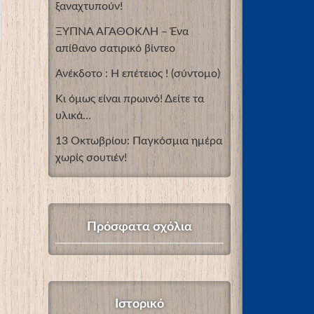
ξαναχτυπούν!
ΞΥΠΝΑ ΑΓΑΘΟΚΛΗ – Ένα
απίθανο σατιρικό βίντεο
Ανέκδοτο : Η επέτειος ! (σύντομο)
Κι όμως είναι πρωινό! Δείτε τα
υλικά…
13 Οκτωβρίου: Παγκόσμια ημέρα
χωρίς σουτιέν!
Πρόσφατα σχόλια
Ιστορικό