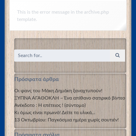
This is the error message in the archive.php
template.
Πρόσφατα άρθρα
Οι φανς του Μάκη Δημάκη ξαναχτυπούν!
ΞΥΠΝΑ ΑΓΑΘΟΚΛΗ – Ένα απίθανο σατιρικό βίντεο
Ανέκδοτο : Η επέτειος ! (σύντομο)
Κι όμως είναι πρωινό! Δείτε τα υλικά…
13 Οκτωβρίου: Παγκόσμια ημέρα χωρίς σουτιέν!
Πρόσφατα σχόλια