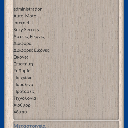
administration
Auto-Moto
Internet
Sexy Secrets
Αστείες Εικόνες
Διάφορα
Διάφορες Εικόνες
Εικόνες
Επιστήμη
Ευθυμία
Παιχνίδια
Παράξενα
Προτάσεις
Τεχνολογία
Χιούμορ
Χόμπυ
Μεταστοιχεία