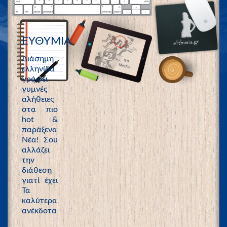
ΕΥΘΥΜΙΑ
Διάσημη
ελληνίδα
γράφει
γυμνές
αλήθειες
στα πιο
hot &
παράξενα
Νέα! Σου
αλλάζει
την
διάθεση
γιατί έχει
Τα
καλύτερα
ανέκδοτα