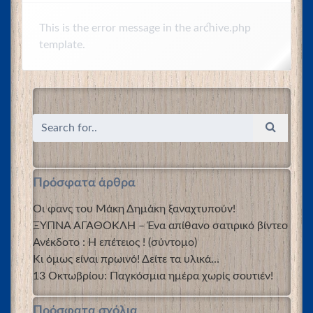
This is the error message in the archive.php
template.
Πρόσφατα άρθρα
Οι φανς του Μάκη Δημάκη ξαναχτυπούν!
ΞΥΠΝΑ ΑΓΑΘΟΚΛΗ – Ένα απίθανο σατιρικό βίντεο
Ανέκδοτο : Η επέτειος ! (σύντομο)
Κι όμως είναι πρωινό! Δείτε τα υλικά…
13 Οκτωβρίου: Παγκόσμια ημέρα χωρίς σουτιέν!
Πρόσφατα σχόλια