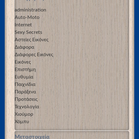
administration
Auto-Moto
Internet
Sexy Secrets
Αστείες Εικόνες
Διάφορα
Διάφορες Εικόνες
Εικόνες
Επιστήμη
Ευθυμία
Παιχνίδια
Παράξενα
Προτάσεις
Τεχνολογία
Χιούμορ
Χόμπυ
Μεταστοιχεία